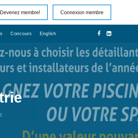
Devenez membre!
Connexion membre
is
Concours
English
trie
E