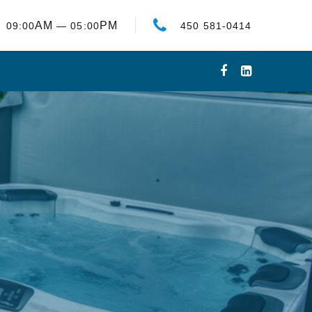
AM
PM
09:00
— 05:00
450 581-0414