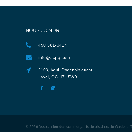
NOUS JOINDRE
450 581-0414
info@acpq.com
2103, boul. Dagenais ouest
Laval, QC H7L 5W9
©
2026
Association des commerçants de piscines du Québec
. 